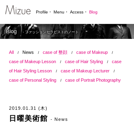
Profile
Menu
Access
Blog
Blog
- ファッションセラピストのノート
All
News
case of 整顔
case of Makeup
case of Makeup Lesson
case of Hair Styling
case
of Hair Styling Lesson
case of Makeup Lecturer
case of Personal Styling
case of Portrait Photography
2019.01.31 (木)
日曜美術館
- News