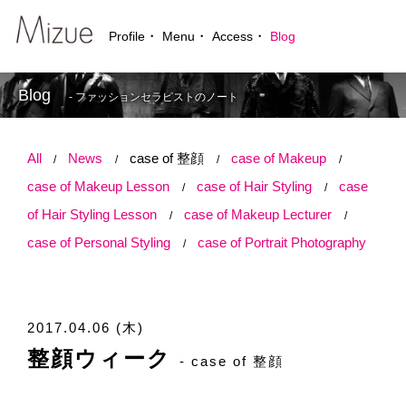
Profile
Menu
Access
Blog
Blog
- ファッションセラピストのノート
All
News
case of 整顔
case of Makeup
case of Makeup Lesson
case of Hair Styling
case
of Hair Styling Lesson
case of Makeup Lecturer
case of Personal Styling
case of Portrait Photography
2017.04.06 (木)
整顔ウィーク
- case of 整顔